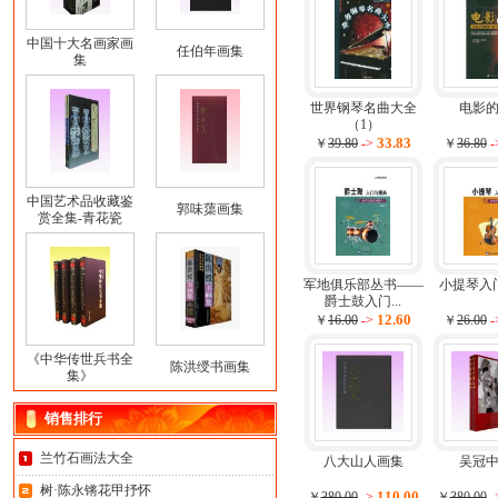
中国十大名画家画
任伯年画集
集
世界钢琴名曲大全
电影
（1）
33.83
￥
39.80
->
￥
36.80
-
中国艺术品收藏鉴
郭味蕖画集
赏全集-青花瓷
军地俱乐部丛书——
小提琴入
爵士鼓入门...
12.60
￥
16.00
->
￥
26.00
-
《中华传世兵书全
陈洪绶书画集
集》
销售排行
兰竹石画法大全
八大山人画集
吴冠
树·陈永锵花甲抒怀
110.00
￥
380.00
->
￥
380.00
-