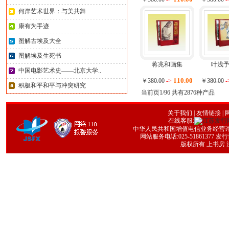
何岸艺术世界：与美共舞
康有为手迹
图解古埃及大全
图解埃及生死书
蒋兆和画集
叶浅
中国电影艺术史——北京大学..
110.00
￥
380.00
->
￥
380.00
-
积极和平和平与冲突研究
当前页1/96 共有2876种产品
关于我们
|
友情链接
| 
在线客服:
中华人民共和国增值电信业务经营许可证号
网站服务电话:025-51861377 发行协
版权所有 上书房 