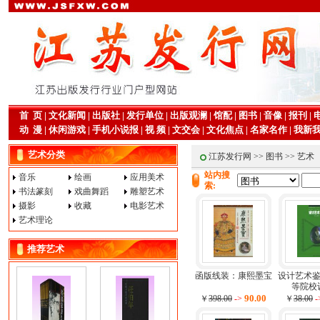
首 页
|
文化新闻
|
出版社
|
发行单位
|
出版观澜
|
馆配
|
图书
|
音像
|
报刊
|
动 漫
|
休闲游戏
|
手机小说报
|
视 频
|
文交会
|
文化焦点
|
名家名作
|
我新
艺术分类
江苏发行网
>>
图书
>> 艺术
站内搜
音乐
绘画
应用美术
索:
书法篆刻
戏曲舞蹈
雕塑艺术
摄影
收藏
电影艺术
艺术理论
推荐艺术
函版线装：康熙墨宝
设计艺术
等院校设
90.00
￥
398.00
->
￥
38.00
-