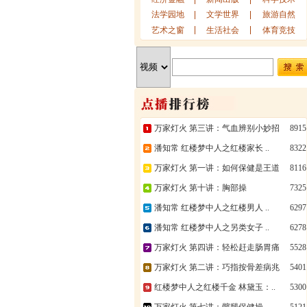
法学园地
文学世界
旅游自然
艺术之窗
生活社会
体育竞技
万家灯火 第三讲：气血辨别小妙招
8915
潘知常 红楼梦中人之红楼家长 ..
8322
万家灯火 第一讲：如何保健是王道
8116
万家灯火 第十讲：胸部操
7325
潘知常 红楼梦中人之红楼男人 ..
6297
潘知常 红楼梦中人之另类女子 ..
6278
万家灯火 第四讲：轻松赶走肠胃痛
5528
万家灯火 第二讲：巧指按骨差病兆
5401
红楼梦中人之红楼千金 林黛玉：..
5300