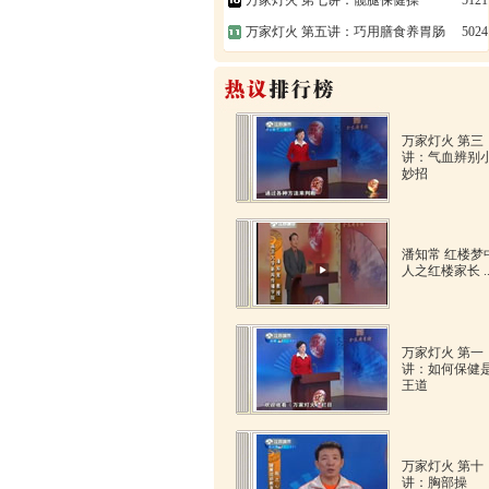
万家灯火 第七讲：髋腿保健操
5121
万家灯火 第五讲：巧用膳食养胃肠
5024
万家灯火 第三
讲：气血辨别
妙招
潘知常 红楼梦
人之红楼家长 .
万家灯火 第一
讲：如何保健
王道
万家灯火 第十
讲：胸部操