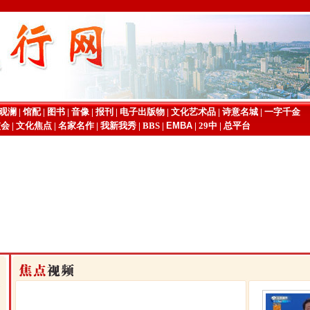
观澜
|
馆配
|
图书
|
音像
|
报刊
|
电子出版物
|
文化艺术品
|
诗意名城
|
一字千金
交会
|
文化焦点
|
名家名作
|
我新我秀
|
BBS
|
EMBA
|
29中
|
总平台