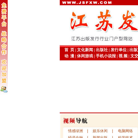
首 页
|
文化新闻
|
出版社
|
发行单位
|
出版
动 漫
|
休闲游戏
|
手机小说报
|
视 频
|
文
情感绿洲
娱乐休闲
电脑网络
经济金融
新闻出版
科学技术