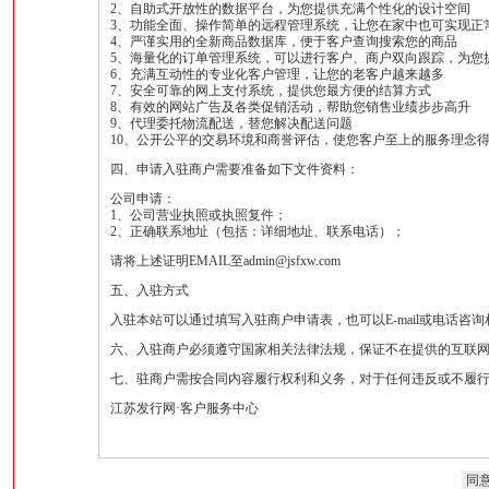
2、自助式开放性的数据平台，为您提供充满个性化的设计空间
3、功能全面、操作简单的远程管理系统，让您在家中也可实现正
4、严谨实用的全新商品数据库，便于客户查询搜索您的商品
5、海量化的订单管理系统，可以进行客户、商户双向跟踪，为您
6、充满互动性的专业化客户管理，让您的老客户越来越多
7、安全可靠的网上支付系统，提供您最方便的结算方式
8、有效的网站广告及各类促销活动，帮助您销售业绩步步高升
9、代理委托物流配送，替您解决配送问题
10、公开公平的交易环境和商誉评估，使您客户至上的服务理念
四、申请入驻商户需要准备如下文件资料：
公司申请：
1、公司营业执照或执照复件；
2、正确联系地址（包括：详细地址、联系电话）；
请将上述证明EMAIL至
admin@jsfxw.com
五、入驻方式
入驻本站可以通过填写入驻商户申请表，也可以E-mail或电话咨
六、入驻商户必须遵守国家相关法律法规，保证不在提供的互联
七、驻商户需按合同内容履行权利和义务，对于任何违反或不履
江苏发行网·客户服务中心