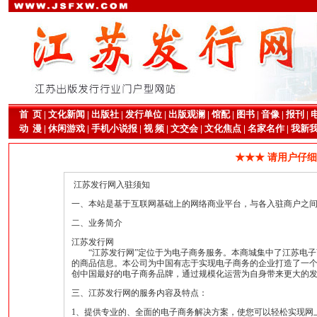
首 页
|
文化新闻
|
出版社
|
发行单位
|
出版观澜
|
馆配
|
图书
|
音像
|
报刊
|
动 漫
|
休闲游戏
|
手机小说报
|
视 频
|
文交会
|
文化焦点
|
名家名作
|
我新
★★★ 请用户仔
江苏发行网入驻须知
一、本站是基于互联网基础上的网络商业平台，与各入驻商户之
二、业务简介
江苏发行网
“江苏发行网”定位于为电子商务服务。本商城集中了江苏电子
的商品信息。本公司为中国有志于实现电子商务的企业打造了一
创中国最好的电子商务品牌，通过规模化运营为自身带来更大的
三、江苏发行网的服务内容及特点：
1、提供专业的、全面的电子商务解决方案，使您可以轻松实现网