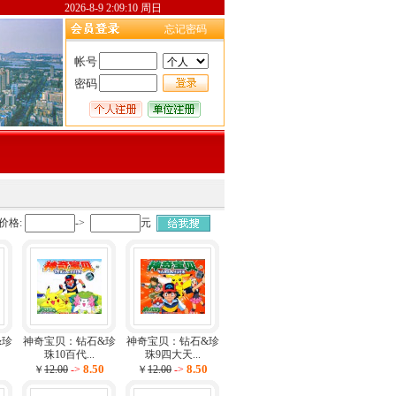
2026-8-9 2:09:10 周日
忘记密码
帐号
密码
价格:
->
元
&珍
神奇宝贝：钻石&珍
神奇宝贝：钻石&珍
珠10百代...
珠9四大天...
0
8.50
8.50
￥
12.00
->
￥
12.00
->