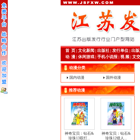
首 页
|
文化新闻
|
出版社
|
发行单位
|
出版
动 漫
|
休闲游戏
|
手机小说报
|
视 频
|
文
动漫分类
国内动漫
国外动漫
推荐动漫
神奇宝贝：钻石&
神奇宝贝：钻石&
珍珠13双打...
珍珠12猎人...