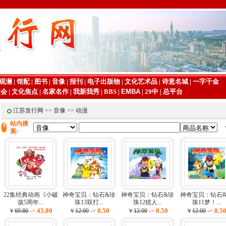
观澜
|
馆配
|
图书
|
音像
|
报刊
|
电子出版物
|
文化艺术品
|
诗意名城
|
一字千金
交会
|
文化焦点
|
名家名作
|
我新我秀
|
BBS
|
EMBA
|
29中
|
总平台
江苏发行网
>>
音像
>> 动漫
站内搜
索:
22集经典动画《小破
神奇宝贝：钻石&珍
神奇宝贝：钻石&珍
神奇宝贝：钻石
孩5周年...
珠13双打...
珠12猎人...
珠11梦！...
45.80
8.50
8.50
8.5
￥
69.80
->
￥
12.00
->
￥
12.00
->
￥
12.00
->