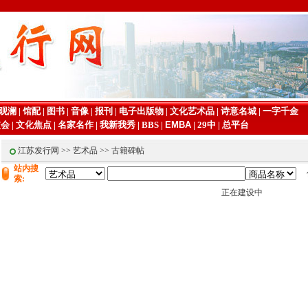
观澜
|
馆配
|
图书
|
音像
|
报刊
|
电子出版物
|
文化艺术品
|
诗意名城
|
一字千金
交会
|
文化焦点
|
名家名作
|
我新我秀
|
BBS
|
EMBA
|
29中
|
总平台
江苏发行网
>>
艺术品
>> 古籍碑帖
站内搜
索:
正在建设中