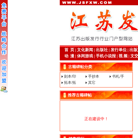
首 页
|
文化新闻
|
出版社
|
发行单位
|
出版
动 漫
|
休闲游戏
|
手机小说报
|
视 频
|
文
古籍碑帖分类
刻本/印
手抄本
书札/手
拓本/拓
其它
推荐古籍碑帖
正在建设中！