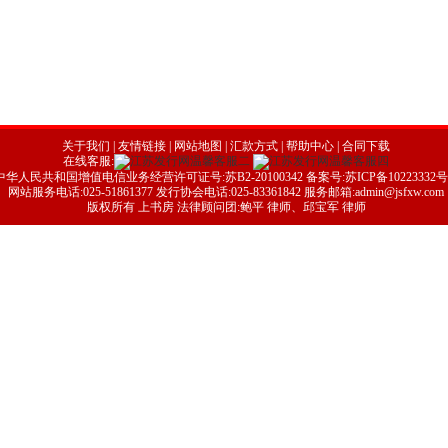
关于我们
|
友情链接
| 网站地图 |
汇款方式
|
帮助中心
|
合同下载
在线客服:
中华人民共和国增值电信业务经营许可证号:苏B2-20100342
备案号:
苏ICP备10223332号
网站服务电话:025-51861377 发行协会电话:025-83361842 服务邮箱:admin@jsfxw.com
版权所有 上书房 法律顾问团:鲍平 律师、邱宝军 律师