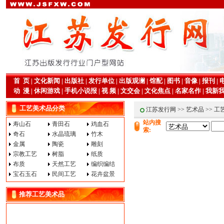
首 页
|
文化新闻
|
出版社
|
发行单位
|
出版观澜
|
馆配
|
图书
|
音像
|
报刊
|
动 漫
|
休闲游戏
|
手机小说报
|
视 频
|
文交会
|
文化焦点
|
名家名作
|
我新
工艺美术品分类
江苏发行网
>>
艺术品
>> 工
站内搜
寿山石
青田石
鸡血石
索:
奇石
水晶琉璃
竹木
金属
陶瓷
雕刻
宗教工艺
树脂
纸质
布质
天然工艺
编织编结
宝石玉石
民间工艺
花卉盆景
推荐工艺美术品