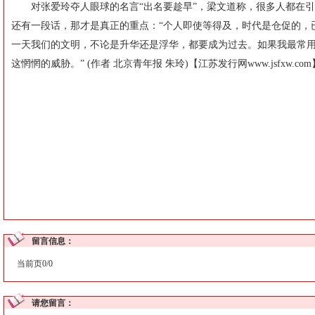
对张爱玲夺人眼球的名言“出名要趁早”，梁文道称，很多人都在引
还有一段话，那才是真正的重点：“个人即使等得及，时代是仓促的，
一天我们的文明，不论是升华还是浮华，都要成为过去。如果我最常用
这惘惘的威胁。” (作者 北京青年报 朱玲)【江苏发行网
www.jsfxw.com
留言信息：
当前页0/0
请您留言：