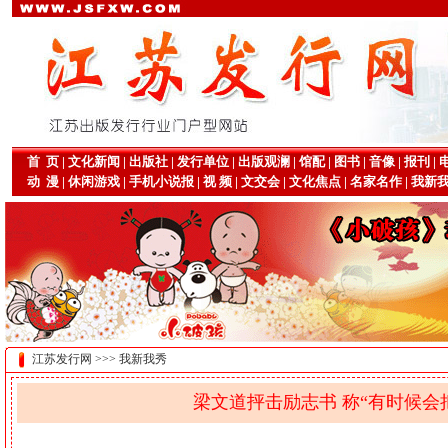
首 页
|
文化新闻
|
出版社
|
发行单位
|
出版观澜
|
馆配
|
图书
|
音像
|
报刊
|
动 漫
|
休闲游戏
|
手机小说报
|
视 频
|
文交会
|
文化焦点
|
名家名作
|
我新
江苏发行网 >>> 我新我秀
梁文道抨击励志书 称“有时候会