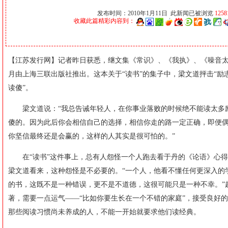
发布时间：2010年1月11日 此新闻已被浏览
1258
收藏此篇精彩内容到：
【江苏发行网】记者昨日获悉，继文集《常识》、《我执》、《噪音
月由上海三联出版社推出。这本关于“读书”的集子中，梁文道抨击“励
读傻”。
梁文道说：“我总告诫年轻人，在你事业落败的时候绝不能读太多
傻的。因为此后你会相信自己的选择，相信你走的路一定正确，即便
你坚信最终还是会赢的，这样的人其实是很可怕的。”
在“读书”这件事上，总有人怨怪一个人跑去看于丹的《论语》心得
梁文道看来，这种怨怪是不必要的。“一个人，他看不懂任何更深入的
的书，这既不是一种错误，更不是不道德，这很可能只是一种不幸。”
著，需要一点运气——“比如你要生长在一个不错的家庭”，接受良好
那些阅读习惯尚未养成的人，不能一开始就要求他们读经典。