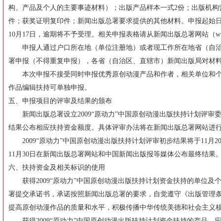
构、产品及个人的主要事迹材料）；出版产品样本一式2份；出版机构
件；获奖证明复印件；新闻出版总署要求提供的其他材料。申报起始日期为2
10月17日，逾期将不予受理。相关申报表格请从新闻出版总署网站（
w
申报人通过户口所在地（单位注册地）或者现工作所在地省（自治
署申报（不得重复申报），各省（自治区、直辖市）新闻出版局对材
本次申报不接受同时申报优秀原创动漫产品和作者，相关单位和个
作品编辑扶持可单独申报。
五、申报项目的评审及结果的颁布
新闻出版总署设立2009“原动力”中国原创动漫出版扶持计划评审
结果公布相应扶持资金额度。具体评审办法将在新闻出版总署网站进
2009“原动力”中国原创动漫出版扶持计划评审初步结果将于11月
11月30日在新闻出版总署网站和中国新闻出版报等媒体公布最终结果
六、扶持资金及相关标识的使用
获得2009“原动力”中国原创动漫出版扶持计划资金扶持的单位及
署提交承诺书，承诺按照新闻出版总署的要求，自觉遵守《出版管理
提高原创动漫作品的质量和水平，积极传播中华传统美德和社会主义
获得2009“原动力”中国原创动漫出版扶持计划资金扶持的产品，