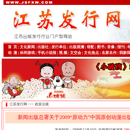
首 页
|
文化新闻
|
出版社
|
发行单位
|
出版观澜
|
馆配
|
图书
|
音像
|
报刊
|
动 漫
|
休闲游戏
|
手机小说报
|
视 频
|
文交会
|
文化焦点
|
名家名作
|
我新
江苏发行网 >>> 政策法规
新闻出版总署关于2009“原动力”中国原创动漫
发布时间：2009年12月16日 此新闻已被浏览
199